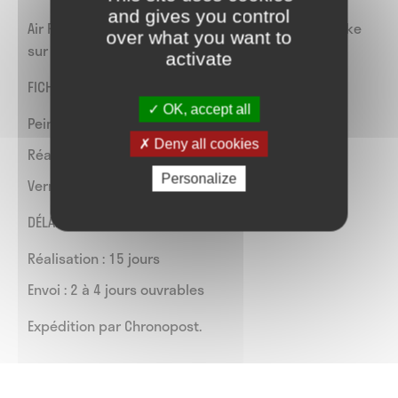
and gives you control
Air Force One avec personnalisation Naruto / Sasuke
over what you want to
sur les swoosh extérieurs.
activate
FICHE TECHNIQUE :
OK, accept all
Peinture spéciale cuir (angelus)
Deny all cookies
Réalisé à la main par nos artistes
Personalize
Vernis 3 fois pour une meilleur durée de vie
DÉLAIS :
Réalisation : 15 jours
Envoi : 2 à 4 jours ouvrables
Expédition par Chronopost.