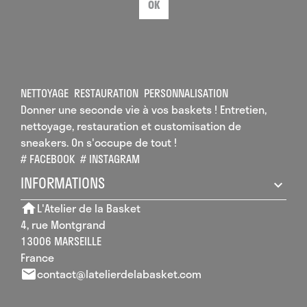
OK
NETTOYAGE
RESTAURATION
PERSONNALISATION
Donner une seconde vie à vos baskets ! Entretien,
nettoyage, restauration et customisation de
sneakers. On s'occupe de tout !
# FACEBOOK
# INSTAGRAM
INFORMATIONS
L'Atelier de la Basket
home
4, rue Montgrand
13006 MARSEILLE
France
contact@latelierdelabasket.com
email