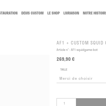
STAURATION
DEVIS CUSTOM
LE SHOP
LIVRAISON
NOTRE HISTOIR
TTOYAGE
SERVICE DE RESTAURATION
LES CUSTOMS
GE, COMMENT CA MARCHE ?
LA RESTAURATION, COMMENT CA MARCHE ?
LES CATÉGORIES DE CUSTOM
LACETS
AF1 + CUSTOM SQUID
PRODUITS D'ENTRETIEN
Article n° :
AF1-squidgame-bot
CARTES CADEAUX
269,90 €
TAILLE