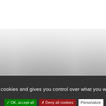
DESCRIPTION
AVIS
0
 cookies and gives you control over what you w
avec sur le pieds droit les 3 bots du jeu et sur le pieds gauc
OK, accept all
Deny all cookies
Personalize