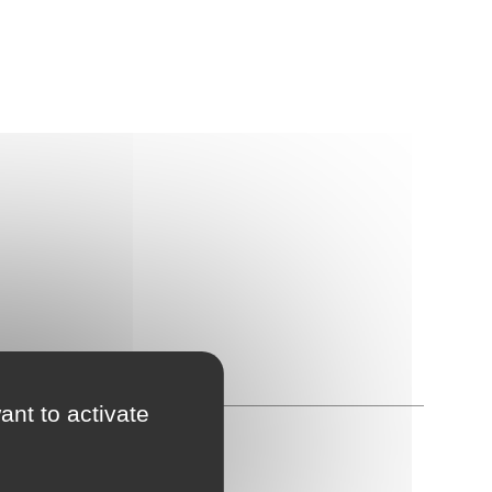
ant to activate
he le logo Squid Game.