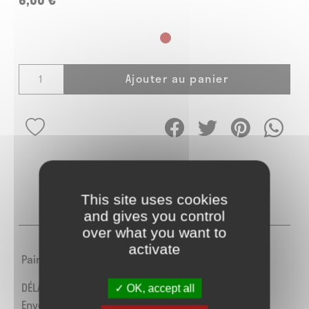
Ajouter au panier
This site uses cookies
DESCRIPTION
AVIS
0
and gives you control
over what you want to
activate
Paire de lacets plats couleur blanc en 120cm
DÉLAIS :
OK, accept all
Envoi : 2 à 4 jours ouvrables