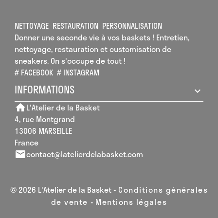
NETTOYAGE
RESTAURATION
PERSONNALISATION
Donner une seconde vie à vos baskets ! Entretien,
nettoyage, restauration et customisation de
sneakers. On s'occupe de tout !
# FACEBOOK
# INSTAGRAM
INFORMATIONS
L'Atelier de la Basket
home
4, rue Montgrand
13006 MARSEILLE
France
contact@latelierdelabasket.com
email
© 2026 L'Atelier de la Basket -
Conditions générales
de vente
-
Mentions légales