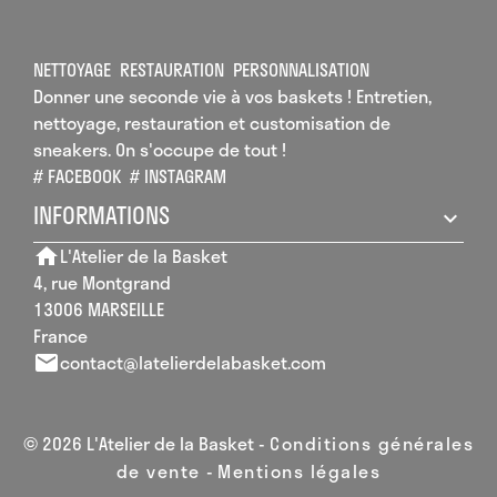
NETTOYAGE
RESTAURATION
PERSONNALISATION
Donner une seconde vie à vos baskets ! Entretien,
nettoyage, restauration et customisation de
sneakers. On s'occupe de tout !
# FACEBOOK
# INSTAGRAM
INFORMATIONS
L'Atelier de la Basket
home
4, rue Montgrand
13006 MARSEILLE
France
contact@latelierdelabasket.com
email
© 2026 L'Atelier de la Basket -
Conditions générales
de vente
-
Mentions légales