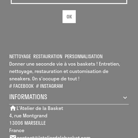
OK
NETTOYAGE
RESTAURATION
PERSONNALISATION
Donner une seconde vie à vos baskets ! Entretien,
nettoyage, restauration et customisation de
sneakers. On s'occupe de tout !
# FACEBOOK
# INSTAGRAM
INFORMATIONS
L'Atelier de la Basket
home
4, rue Montgrand
13006 MARSEILLE
France
contact@latelierdelabasket.com
email