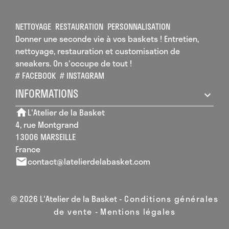
NETTOYAGE
RESTAURATION
PERSONNALISATION
Donner une seconde vie à vos baskets ! Entretien,
nettoyage, restauration et customisation de
sneakers. On s'occupe de tout !
# FACEBOOK
# INSTAGRAM
INFORMATIONS
L'Atelier de la Basket
home
4, rue Montgrand
13006 MARSEILLE
France
contact@latelierdelabasket.com
email
© 2026 L'Atelier de la Basket -
Conditions générales
de vente
-
Mentions légales