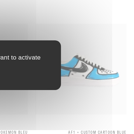
ant to activate
POKEMON BLEU
AF1 + CUSTOM CARTOON BLUE