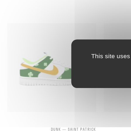
This site uses
DUNK — SAINT PATRICK