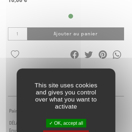
Ajouter au panier
This site uses cookies
DESCRIPTION
AVIS
0
and gives you control
over what you want to
activate
Paire de lacets plats larges blanc en 120cm
DÉLAIS :
OK, accept all
Envoi : 2 à 4 jours ouvrables