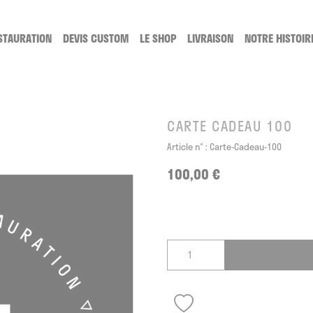
STAURATION
DEVIS CUSTOM
LE SHOP
LIVRAISON
NOTRE HISTOIR
TTOYAGE
SERVICE DE RESTAURATION
LES CUSTOMS
GE, COMMENT CA MARCHE ?
LA RESTAURATION, COMMENT CA MARCHE ?
LES CATÉGORIES DE CUSTOM
LACETS
CARTE CADEAU 100
PRODUITS D'ENTRETIEN
Article n° :
Carte-Cadeau-100
CARTES CADEAUX
100,00 €