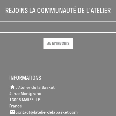
REJOINS LA COMMUNAUTÉ DE L'ATELIER
JE M'INSCRIS
INFORMATIONS
L'Atelier de la Basket
home
4, rue Montgrand
13006 MARSEILLE
France
contact@latelierdelabasket.com
email