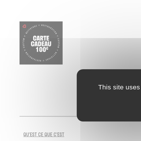
This site uses
QU’EST CE QUE C’EST