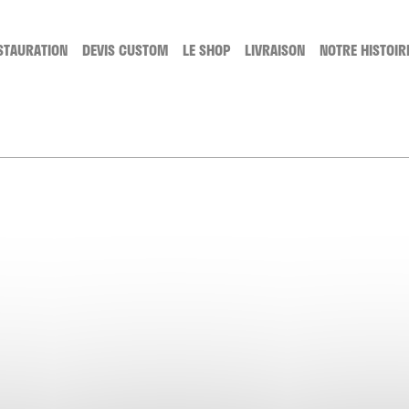
STAURATION
DEVIS CUSTOM
LE SHOP
LIVRAISON
NOTRE HISTOIR
TTOYAGE
SERVICE DE RESTAURATION
LES CUSTOMS
GE, COMMENT CA MARCHE ?
LA RESTAURATION, COMMENT CA MARCHE ?
LES CATÉGORIES DE CUSTOM
LACETS
PRODUITS D'ENTRETIEN
CARTES CADEAUX